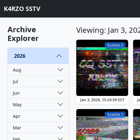
K4RZO SSTV
Archive
Viewing: Jan 3, 20
Explorer
Scottie 2
2026
Aug
Jul
Jun
Jan 3, 2026, 15:24:39 EST
J
May
Scottie 1
Apr
Mar
Feb