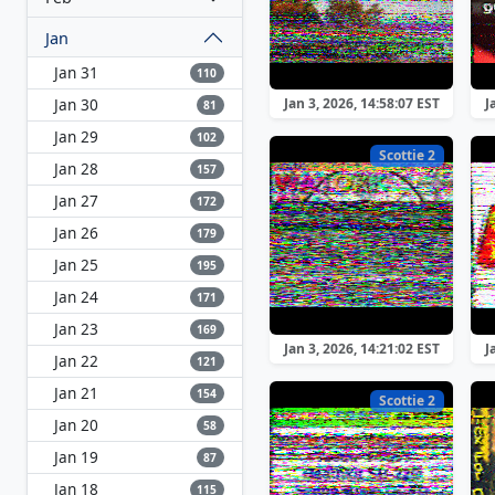
Jan
Jan 31
110
Jan 30
Jan 3, 2026, 14:58:07 EST
J
81
Jan 29
102
Scottie 2
Jan 28
157
Jan 27
172
Jan 26
179
Jan 25
195
Jan 24
171
Jan 23
169
Jan 3, 2026, 14:21:02 EST
J
Jan 22
121
Jan 21
154
Scottie 2
Jan 20
58
Jan 19
87
Jan 18
115