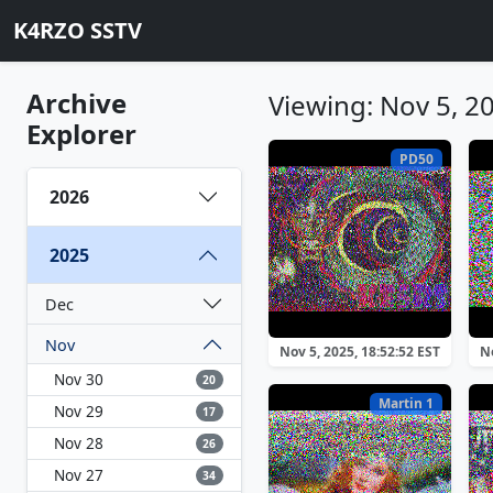
K4RZO SSTV
Archive
Viewing: Nov 5, 2
Explorer
PD50
2026
2025
Dec
Nov
Nov 5, 2025, 18:52:52 EST
No
Nov 30
20
Martin 1
Nov 29
17
Nov 28
26
Nov 27
34