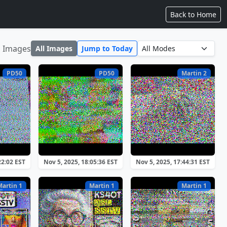
Back to Home
1 Images
All Images
Jump to Today
PD50
PD50
Martin 2
22:02 EST
Nov 5, 2025, 18:05:36 EST
Nov 5, 2025, 17:44:31 EST
Martin 1
Martin 1
Martin 1