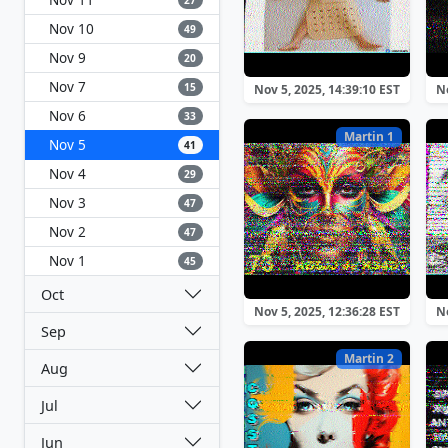
27
Nov 10
49
Nov 9
20
Nov 7
15
Nov 5, 2025, 14:39:10 EST
No
Nov 6
33
Martin 1
Nov 5
41
Nov 4
29
Nov 3
47
Nov 2
47
Nov 1
45
Oct
Nov 5, 2025, 12:36:28 EST
No
Sep
Martin 2
Aug
Jul
Jun