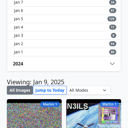
Jan 7
24
Jan 6
91
Jan 5
129
Jan 4
11
Jan 3
8
Jan 2
64
Jan 1
80
2024
Viewing: Jan 9, 2025
All Images
Jump to Today
Martin 1
Martin 1