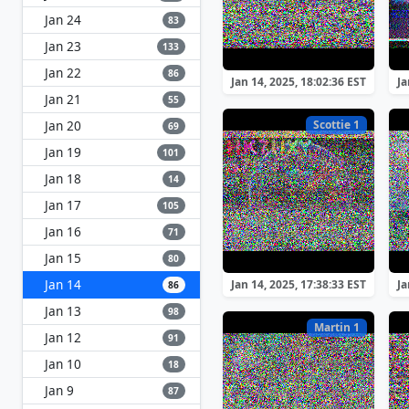
Jan 24
83
Jan 23
133
Jan 22
86
Jan 14, 2025, 18:02:36 EST
Ja
Jan 21
55
Jan 20
Scottie 1
69
Jan 19
101
Jan 18
14
Jan 17
105
Jan 16
71
Jan 15
80
Jan 14
Jan 14, 2025, 17:38:33 EST
Ja
86
Jan 13
98
Martin 1
Jan 12
91
Jan 10
18
Jan 9
87