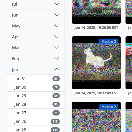
Jul
Jun
May
Jan 14, 2025, 19:20:50 EST
Ja
Apr
Martin 2
Mar
Feb
Jan
Jan 31
63
Jan 30
78
Jan 14, 2025, 18:32:49 EST
Ja
Jan 29
59
Jan 28
95
Martin 2
Jan 27
71
Jan 26
118
Jan 25
135