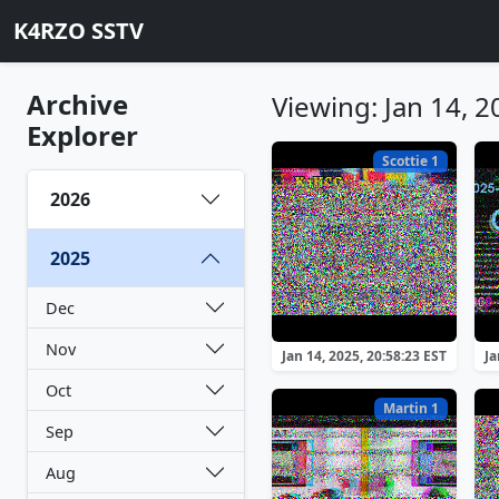
K4RZO SSTV
Archive
Viewing: Jan 14, 2
Explorer
Scottie 1
2026
2025
Dec
Nov
Jan 14, 2025, 20:58:23 EST
Ja
Oct
Martin 1
Sep
Aug