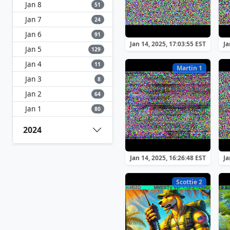
Jan 8
51
Jan 7
24
Jan 6
91
Jan 14, 2025, 17:03:55 EST
Ja
Jan 5
129
Jan 4
11
Martin 1
Jan 3
8
Jan 2
64
Jan 1
80
2024
Jan 14, 2025, 16:26:48 EST
Ja
Scottie 2